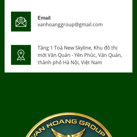
Email
vanhoanggroup@gmail.com
Tầng 1 Toà New Skyline, Khu đô thị
mới Văn Quán - Yên Phúc, Văn Quán,
thành phố Hà Nội, Việt Nam