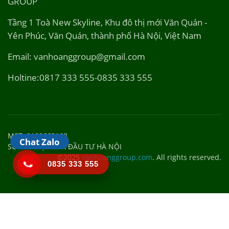
GROUP
Tầng 1 Toà New Skyline, Khu đô thị mới Văn Quán -
Yên Phúc, Văn Quán, thành phố Hà Nội, Việt Nam
Email: vanhoanggroup@gmail.com
Holtine:0817 333 555-0835 333 555
MST: 0108662168
Chat Zalo
SỞ KẾ HOẠCH VÀ ĐẦU TƯ HÀ NỘI
©2025
vanhoanggroup.com
. All rights reserved.
0835 333 555