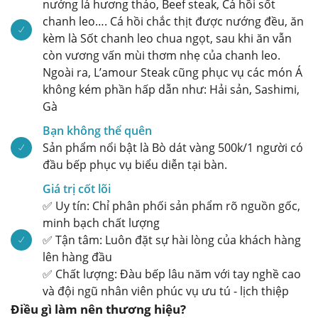
nướng lá hương thảo, Beef steak, Cá hồi sốt
chanh leo…. Cá hồi chắc thịt được nướng đều, ăn
kèm là Sốt chanh leo chua ngọt, sau khi ăn vẫn
còn vương vấn mùi thơm nhẹ của chanh leo.
Ngoài ra, L’amour Steak cũng phục vụ các món Á
không kém phần hấp dẫn như: Hải sản, Sashimi,
Gà
Bạn không thể quên
Sản phẩm nổi bật là Bò dát vàng 500k/1 người có
đầu bếp phục vụ biểu diễn tại bàn.
Giá trị cốt lõi
✅ Uy tín: Chỉ phân phối sản phẩm rõ nguồn gốc,
minh bạch chất lượng
✅ Tận tâm: Luôn đặt sự hài lòng của khách hàng
lên hàng đầu
✅ Chất lượng: Đàu bếp lâu năm với tay nghề cao
và đội ngũ nhân viên phúc vụ ưu tú - lịch thiệp
Điều gì làm nên thương hiệu?