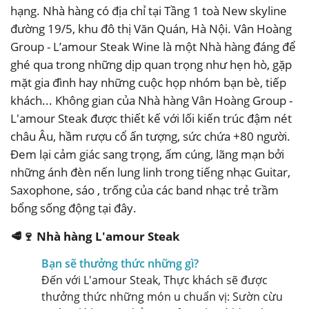
hạng. Nhà hàng có địa chỉ tại Tầng 1 toà New skyline
đường 19/5, khu đô thị Văn Quán, Hà Nội. Vân Hoàng
Group - L’amour Steak Wine là một Nhà hàng đáng để
ghé qua trong những dịp quan trọng như hẹn hò, gặp
mặt gia đình hay những cuộc họp nhóm bạn bè, tiếp
khách... Không gian của Nhà hàng Vân Hoàng Group -
L'amour Steak được thiết kế với lối kiến trúc đậm nét
châu Âu, hầm rượu cổ ấn tượng, sức chứa +80 người.
Đem lại cảm giác sang trọng, ấm cúng, lãng mạn bởi
những ánh đèn nến lung linh trong tiếng nhạc Guitar,
Saxophone, sáo , trống của các band nhạc trẻ trầm
bổng sống động tại đây.
🥩🍷 Nhà hàng L'amour Steak
Bạn sẽ thưởng thức những gì?
Đến với L'amour Steak, Thực khách sẽ được
thưởng thức những món u chuẩn vị: Sườn cừu