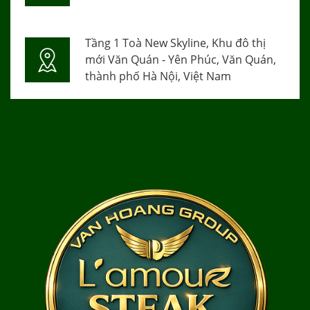
Tầng 1 Toà New Skyline, Khu đô thị
mới Văn Quán - Yên Phúc, Văn Quán,
thành phố Hà Nội, Việt Nam